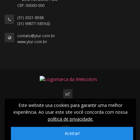
CEP: 00000-000
(31) 3021-8588
(31) 99877-5859
contato@ytur.com.br
www.ytur.com.br
Política de privacidade
|
Termos e Condições
Este website usa cookies para garantir uma melhor
2022 © Todos os direitos reservados.
experiência. Ao usar este site você concorda com nossa
política de privacidade.
Aceitar!