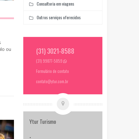
Consultoria em viagens
Outros serviços oferecidos
s
(31) 3021-8588
ilo ou
(31) 99877-5859
Formulário de contato
contato@ytur.com.br
Ytur Turismo
•