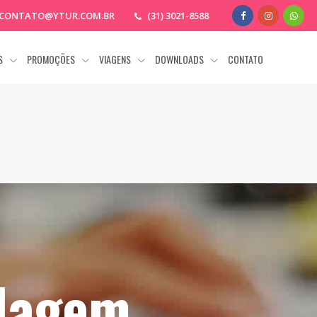
CONTATO@YTUR.COM.BR
(31) 3021-8588
AS
PROMOÇÕES
VIAGENS
DOWNLOADS
CONTATO
dagem