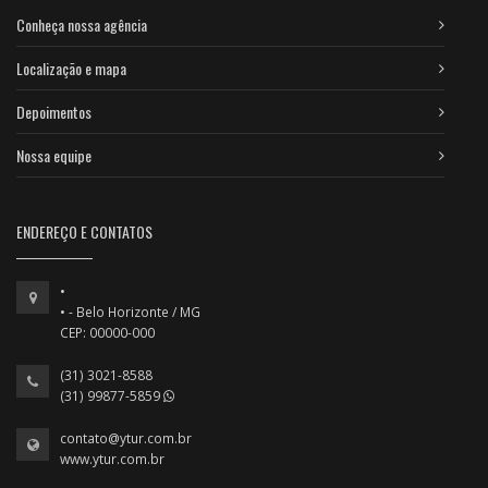
Conheça nossa agência
Localização e mapa
Depoimentos
Nossa equipe
ENDEREÇO E CONTATOS
•
• - Belo Horizonte / MG
CEP: 00000-000
(31) 3021-8588
(31) 99877-5859
contato@ytur.com.br
www.ytur.com.br